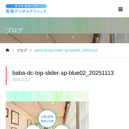
ブログ
ブログ
baba-dc-top-slider-sp-blue02_20251113
ホーム
baba-dc-top-slider-sp-blue02_20251113
2025.11.13