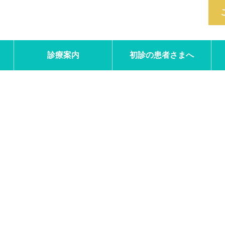
診療案内
初診の患者さまへ
PC070263-s1